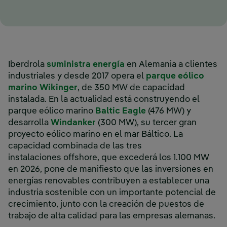
Enlace externo, se abre
Iberdrola
suministra energía
en Alemania a clientes
industriales y desde 2017 opera el
parque eólico
Enlace externo, se abre en ventana
marino Wikinger
, de 350 MW de capacidad
instalada. En la actualidad está construyendo el
Enlace externo, se
parque eólico marino
Baltic Eagle
(476 MW) y
Enlace externo, se abre en ven
desarrolla
Windanker
(300 MW), su tercer gran
proyecto eólico marino en el mar Báltico. La
capacidad combinada de las tres
instalaciones offshore, que excederá los 1.100 MW
en 2026, pone de manifiesto que las inversiones en
energías renovables contribuyen a establecer una
industria sostenible con un importante potencial de
crecimiento, junto con la creación de puestos de
trabajo de alta calidad para las empresas alemanas.