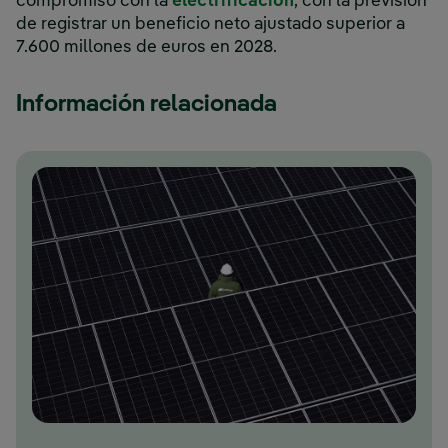
Enlace externo, se
compromiso con la
electrificación
, con la previsión
de registrar un beneficio neto ajustado superior a
7.600 millones de euros en 2028.
Información relacionada