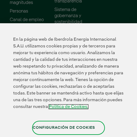
transparencia
magnitudes
Sistema de
Personas
gobernanza y
Enlace externo, se abre en ventana nueva.
Canal de empleo
sostenibilidad
Consejo de
Administración
En la página web de Iberdrola Energía Internacional
Informes
S.A.U. utilizamos cookies propias y de terceros para
mejorar tu experiencia como usuario. Analizamos la
Sostenibilidad
Proveedores
cantidad y la calidad de tus interacciones en nuestra
web respetando tu privacidad, analizando de manera
Nuestros
Portal de Proveedor
anónima tus hábitos de navegación y preferencias para
compromisos
mejorar continuamente la web. Tienes la opción de
Medio ambiente
configurar las cookies, rechazarlas o de aceptarlas
todas. Este banner se mantendrá activo hasta que elijas
Innovación
una de las tres opciones. Para más información puedes
consultar nuestra
Política de Cookies.
Enlace externo, se abre 
Enlace externo
Enlace ex
Certificados
CONFIGURACIÓN DE COOKIES