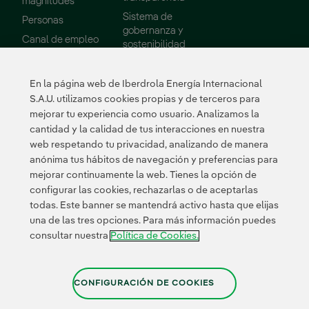
magnitudes
Sistema de
Personas
gobernanza y
Enlace externo, se abre en ventana nueva.
Canal de empleo
sostenibilidad
Consejo de
Administración
En la página web de Iberdrola Energía Internacional
Informes
S.A.U. utilizamos cookies propias y de terceros para
mejorar tu experiencia como usuario. Analizamos la
Sostenibilidad
Proveedores
cantidad y la calidad de tus interacciones en nuestra
web respetando tu privacidad, analizando de manera
Nuestros
Portal de Proveedor
anónima tus hábitos de navegación y preferencias para
compromisos
mejorar continuamente la web. Tienes la opción de
Medio ambiente
configurar las cookies, rechazarlas o de aceptarlas
todas. Este banner se mantendrá activo hasta que elijas
Innovación
una de las tres opciones. Para más información puedes
consultar nuestra
Política de Cookies.
Enlace
externo,
Enlace externo, se abre 
Enlace externo
Enlace ex
Certificados
se
abre
CONFIGURACIÓN DE COOKIES
en