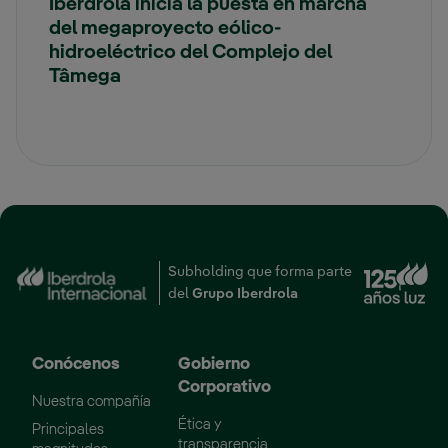
Iberdrola inicia la puesta en marcha
del megaproyecto eólico-
hidroeléctrico del Complejo del
Tâmega
Subholding que forma parte
Enlace externo, se abr
del
Grupo Iberdrola
Conócenos
Gobierno
Corporativo
Nuestra compañía
Ética y
Principales
transparencia