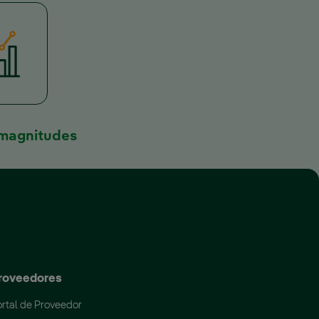
 magnitudes
 nueva.
roveedores
rtal de Proveedor