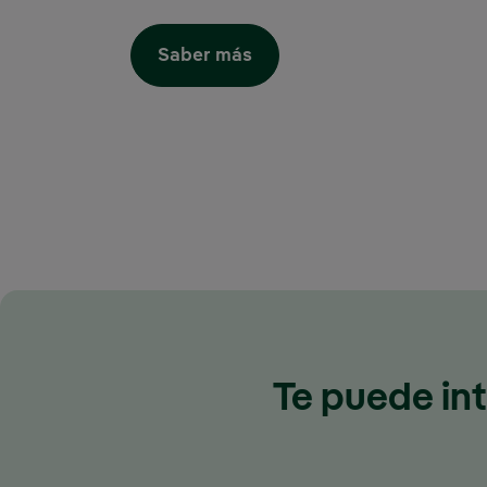
Enlace externo, se abre e
Saber más
Te puede int