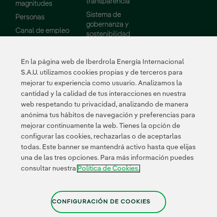
transparencia
magnitudes
Sistema de
Personas
gobernanza y
Enlace externo, se abre en ventana nueva.
Canal de empleo
sostenibilidad
Consejo de
Administración
En la página web de Iberdrola Energía Internacional
Informes
S.A.U. utilizamos cookies propias y de terceros para
mejorar tu experiencia como usuario. Analizamos la
Sostenibilidad
Proveedores
cantidad y la calidad de tus interacciones en nuestra
web respetando tu privacidad, analizando de manera
Nuestros
Portal de Proveedor
anónima tus hábitos de navegación y preferencias para
compromisos
mejorar continuamente la web. Tienes la opción de
Medio ambiente
configurar las cookies, rechazarlas o de aceptarlas
todas. Este banner se mantendrá activo hasta que elijas
Innovación
una de las tres opciones. Para más información puedes
consultar nuestra
Política de Cookies.
Enlace
externo,
Enlace externo, se abre 
Enlace externo
Enlace ex
Certificados
se
abre
CONFIGURACIÓN DE COOKIES
en