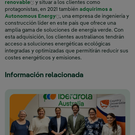
Enlace externo, se abre en ventana nuev
renovable
y situar a los clientes como
protagonistas, en 2021 también
adquirimos a
Enlace externo, se abre en ve
Autonomous Energy
, una empresa de ingeniería y
construcción líder en este país que ofrece una
amplia gama de soluciones de energía verde. Con
esta adquisición, los clientes australianos tendrán
acceso a soluciones energéticas ecológicas
integradas y optimizadas que permitirán reducir sus
costes energéticos y emisiones.
Información relacionada