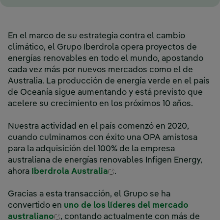
En el marco de su estrategia contra el cambio
climático, el Grupo Iberdrola opera proyectos de
energías renovables en todo el mundo, apostando
cada vez más por nuevos mercados como el de
Australia. La producción de energía verde en el país
de Oceanía sigue aumentando y está previsto que
acelere su crecimiento en los próximos 10 años.
Nuestra actividad en el país comenzó en 2020,
cuando culminamos con éxito una OPA amistosa
para la adquisición del 100% de la empresa
australiana de energías renovables Infigen Energy,
Enlace externo, se abre e
ahora
Iberdrola Australia
.
Gracias a esta transacción, el Grupo se ha
convertido en
uno de los líderes del mercado
Enlace externo, se abre en ventana nue
australiano
, contando actualmente con más de