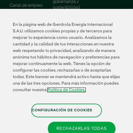
gobernanza y
Enlace externo, se abre en ventana nueva.
Canal de empleo
sostenibilidad
Consejo de
Administración
En la página web de Iberdrola Energía Internacional
Informes
S.A.U. utilizamos cookies propias y de terceros para
mejorar tu experiencia como usuario. Analizamos la
Sostenibilidad
Proveedores
cantidad y la calidad de tus interacciones en nuestra
web respetando tu privacidad, analizando de manera
Nuestros
Portal de Proveedor
anónima tus hábitos de navegación y preferencias para
compromisos
mejorar continuamente la web. Tienes la opción de
Medio ambiente
configurar las cookies, rechazarlas o de aceptarlas
todas. Este banner se mantendrá activo hasta que elijas
Innovación
una de las tres opciones. Para más información puedes
consultar nuestra
Política de Cookies.
Enlace
externo,
Enlace externo, se abre 
Enlace externo
Enlace ex
Certificados
se
abre
CONFIGURACIÓN DE COOKIES
en
ventana
RECHAZARLAS TODAS
nueva.