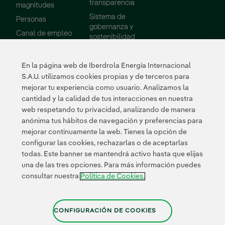
transparencia
magnitudes
Sistema de
Personas
gobernanza y
Enlace externo, se abre en ventana nueva.
Canal de empleo
sostenibilidad
Consejo de
Administración
En la página web de Iberdrola Energía Internacional
Informes
S.A.U. utilizamos cookies propias y de terceros para
mejorar tu experiencia como usuario. Analizamos la
Sostenibilidad
Proveedores
cantidad y la calidad de tus interacciones en nuestra
web respetando tu privacidad, analizando de manera
Nuestros
Portal de Proveedor
anónima tus hábitos de navegación y preferencias para
compromisos
mejorar continuamente la web. Tienes la opción de
Medio ambiente
configurar las cookies, rechazarlas o de aceptarlas
todas. Este banner se mantendrá activo hasta que elijas
Innovación
una de las tres opciones. Para más información puedes
consultar nuestra
Política de Cookies.
Enlace externo, se abre 
Enlace externo
Enlace ex
Certificados
CONFIGURACIÓN DE COOKIES