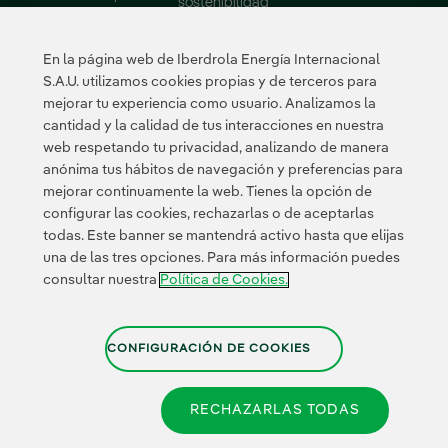
sostenibilidad
Consejo de
Administración
En la página web de Iberdrola Energía Internacional
Informes
S.A.U. utilizamos cookies propias y de terceros para
mejorar tu experiencia como usuario. Analizamos la
Sostenibilidad
Proveedores
cantidad y la calidad de tus interacciones en nuestra
web respetando tu privacidad, analizando de manera
Nuestros
Portal de Proveedor
anónima tus hábitos de navegación y preferencias para
compromisos
mejorar continuamente la web. Tienes la opción de
Medio ambiente
configurar las cookies, rechazarlas o de aceptarlas
todas. Este banner se mantendrá activo hasta que elijas
Innovación
una de las tres opciones. Para más información puedes
consultar nuestra
Política de Cookies.
Enlace
externo,
Enlace externo, se abre 
Enlace externo
Enlace ex
Certificados
se
abre
CONFIGURACIÓN DE COOKIES
en
ventana
RECHAZARLAS TODAS
nueva.
Política de Privacidad
|
Información legal
| Transparencia