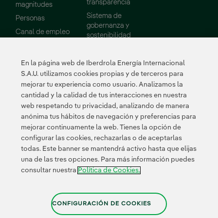
transparencia
magnitudes
Sistema de
Personas
gobernanza y
Link externo, abre em uma nova aba.
Canal de empleo
sostenibilidad
Consejo de
Administración
En la página web de Iberdrola Energía Internacional
Informes
S.A.U. utilizamos cookies propias y de terceros para
mejorar tu experiencia como usuario. Analizamos la
Sostenibilidad
Proveedores
cantidad y la calidad de tus interacciones en nuestra
web respetando tu privacidad, analizando de manera
Nuestros
Portal de Proveedor
anónima tus hábitos de navegación y preferencias para
compromisos
mejorar continuamente la web. Tienes la opción de
Medio ambiente
configurar las cookies, rechazarlas o de aceptarlas
todas. Este banner se mantendrá activo hasta que elijas
Innovación
una de las tres opciones. Para más información puedes
consultar nuestra
Política de Cookies.
Link externo, abre em u
Link externo, 
Link exte
Certificados
CONFIGURACIÓN DE COOKIES