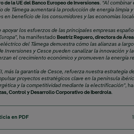
o de la UE del Banco Europeo de Inversiones
.
“Al combinar 
jo de Tâmega aumentará la producción de energía limpia y 
es en beneficio de los consumidores y las economías local
apoyar los esfuerzos de las principales empresas española
 Europa”
, ha manifestado
Beatriz Reguero, directora de Áre
oeléctrico del Tâmega demuestra cómo las alianzas a largo
 Inversiones y Cesce pueden canalizar la innovación y la 
erzan el crecimiento económico y promueven la energía re
I, más la garantía de Cesce, refuerza nuestra estrategia d
pulsar proyectos estratégicos clave en la península ibéri
gética y la competitividad mediante la electrificación”
, h
zas, Control y Desarrollo Corporativo de Iberdrola
.
ticia en PDF