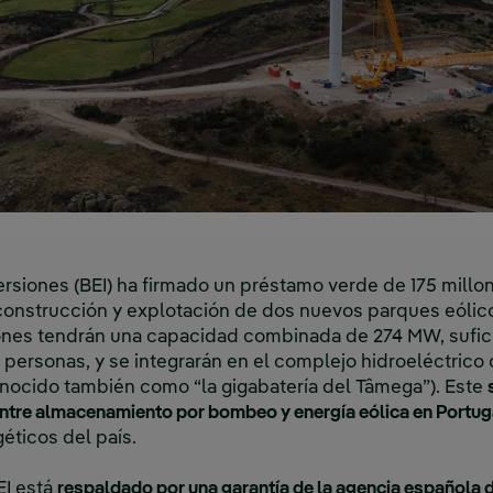
rsiones (BEI) ha firmado un préstamo verde de 175 millo
 construcción y explotación de dos nuevos parques eólico
iones tendrán una capacidad combinada de 274 MW, sufici
 personas, y se integrarán en el complejo hidroeléctric
nocido también como “la gigabatería del Tâmega”). Este
entre almacenamiento por bombeo y energía eólica en Portug
éticos del país.
EI está
respaldado por una garantía de la agencia española de