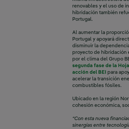
renovables y el uso de i
hibridación también refu
Portugal.
Al aumentar la proporción
Portugal y apoyará direc
disminuir la dependencia
proyecto de hibridación 
por el clima del Grupo B
segunda fase de la Hoja
Enlace ex
acción del BEI
para apoy
acelerar la transición e
combustibles fósiles.
Ubicado en la región No
cohesión económica, socia
“Con esta nueva financiac
sinergias entre tecnologí