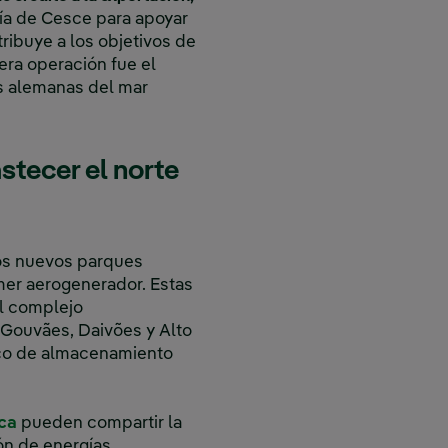
tía de Cesce para apoyar
ribuye a los objetivos de
era operación fue el
s alemanas del mar
stecer el norte
dos nuevos parques
imer aerogenerador. Estas
el complejo
 Gouvães, Daivões y Alto
ico de almacenamiento
se abre en ventana nueva.
Enlace externo, se abre en ventana nueva.
ica
pueden compartir la
ventana nueva.
ión de energías