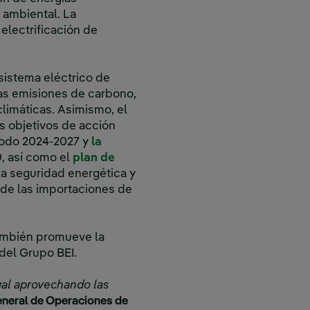
 ambiental. La
electrificación de
 sistema eléctrico de
las emisiones de carbono,
limáticas. Asimismo, el
s objetivos de acción
rno, se abre en ventana nueva.
íodo 2024-2027 y
la
en ventana nueva.
, así como el
plan de
ventana nueva.
la seguridad energética y
 de las importaciones de
también promueve la
 del Grupo BEI.
gal aprovechando las
eneral de Operaciones de