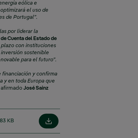
energía eólica e
optimizará el uso de
es de Portugal”
.
s por liderar la
a de Cuenta del Estado de
 plazo con instituciones
inversión sostenible
novable para el futuro”
.
e financiación y confirma
ca y en toda Europa que
a afirmado
José Sainz
183 KB
Enlace externo, se abre en ventana