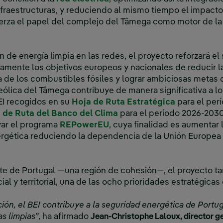
nfraestructuras, y reduciendo al mismo tiempo el impacto
erza el papel del complejo del Tâmega como motor de la 
 de energía limpia en las redes, el proyecto reforzará el
tamente los objetivos europeos y nacionales de reducir 
 de los combustibles fósiles y lograr ambiciosas metas c
eólica del Tâmega contribuye de manera significativa a lo
Enlace exte
EI recogidos en su
Hoja de Ruta Estratégica
para el per
Enlace externo, se abre 
 de Ruta del Banco del Clima
para el período 2026-2030
terno, se abre en ventana nueva.
Enlace externo, se abre en 
ar el programa
REPowerEU
, cuya finalidad es aumentar 
nergética reduciendo la dependencia de la Unión Europea
rte de Portugal —una región de cohesión—, el proyecto 
l y territorial, una de las ocho prioridades estratégicas
ión, el BEI contribuye a la seguridad energética de Portu
as limpias”
, ha afirmado
Jean-Christophe Laloux, director g