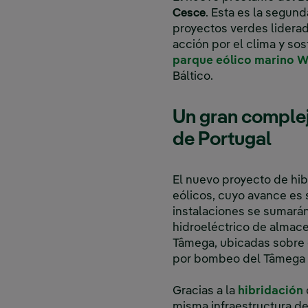
Cesce
. Esta es la segun
proyectos verdes liderad
acción por el clima y so
parque eólico marino 
Báltico.
Un gran complej
de Portugal
El nuevo proyecto de hib
eólicos, cuyo avance es 
instalaciones se sumarán
hidroeléctrico de almac
Tâmega, ubicadas sobre 
por bombeo del Tâmega
Gracias a la
hibridación
misma infraestructura de