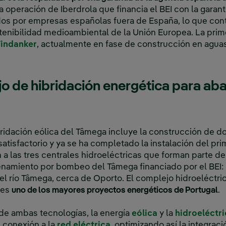
da operación de Iberdrola que financia el BEI con la garan
os por empresas españolas fuera de España, lo que cont
stenibilidad medioambiental de la Unión Europea. La prim
Enlace externo, se abre en ventana nueva.
Windanker
, actualmente en fase de construcción en agua
o de hibridación energética para aba
ridación eólica del Tâmega incluye la construcción de 
satisfactorio y ya se ha completado la instalación del pr
 a las tres centrales hidroeléctricas que forman parte d
enamiento por bombeo del Tâmega financiado por el BEI:
el río Tâmega, cerca de Oporto. El complejo hidroeléctr
 es
uno de los mayores proyectos energéticos de Portugal
.
Enlace externo, se abre en ventana nueva.
Enlace externo, 
de ambas tecnologías, la energía
eólica
y la
hidroeléctr
Enlace externo, se abre en 
 conexión a la
red eléctrica
, optimizando así la integrac