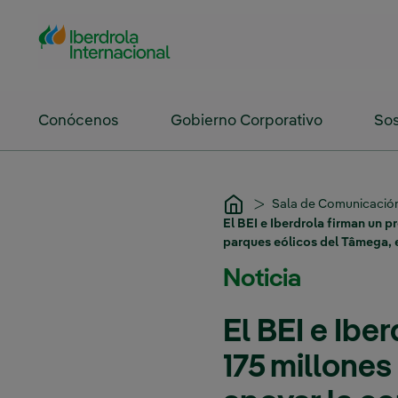
Saltar al contenido principal
Conócenos
Gobierno Corporativo
Sos
Sala de Comunicació
El BEI e Iberdrola firman un 
parques eólicos del Tâmega, 
Noticia
El BEI e Ibe
175 millones