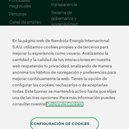
Principales
transparencia
magnitudes
Sistema de
Personas
gobernanza y
Enlace externo, se abre en ventana nueva.
Canal de empleo
sostenibilidad
Consejo de
Administración
En la página web de Iberdrola Energía Internacional
Informes
S.A.U. utilizamos cookies propias y de terceros para
mejorar tu experiencia como usuario. Analizamos la
Sostenibilidad
Proveedores
cantidad y la calidad de tus interacciones en nuestra
web respetando tu privacidad, analizando de manera
Nuestros
Portal de Proveedor
anónima tus hábitos de navegación y preferencias para
compromisos
mejorar continuamente la web. Tienes la opción de
Medio ambiente
configurar las cookies, rechazarlas o de aceptarlas
todas. Este banner se mantendrá activo hasta que elijas
Innovación
una de las tres opciones. Para más información puedes
consultar nuestra
Política de Cookies.
Enlace externo, se abre 
Enlace externo
Enlace ex
Certificados
CONFIGURACIÓN DE COOKIES